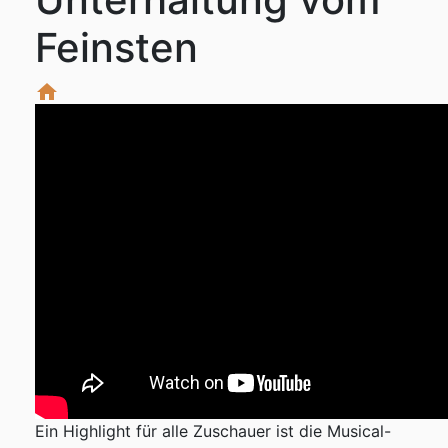
Feinsten
home
Ein Highlight für alle Zuschauer ist die Musical-